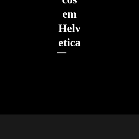
e
m
H
e
l
v
e
t
i
c
a