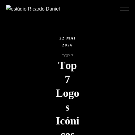
22 MAI
2026
TOP 7
T
o
p
7
L
o
g
o
s
I
c
ó
n
i
c
o
s