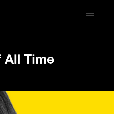
f
A
l
l
T
i
m
e