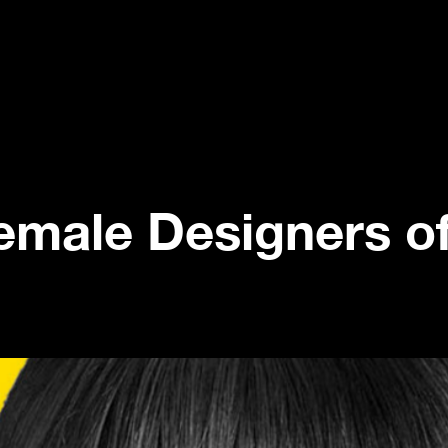
e
m
a
l
e
D
e
s
i
g
n
e
r
s
o