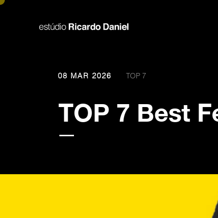
08 MAR 2026
TOP 7
T
O
P
7
B
e
s
t
F